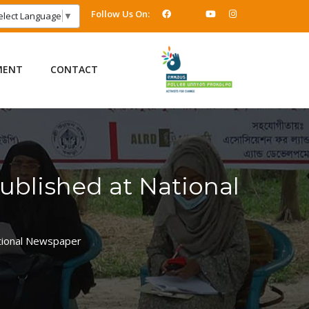
Follow Us On:
elect Language
▼
MENT
CONTACT
blished at National
tional Newspaper