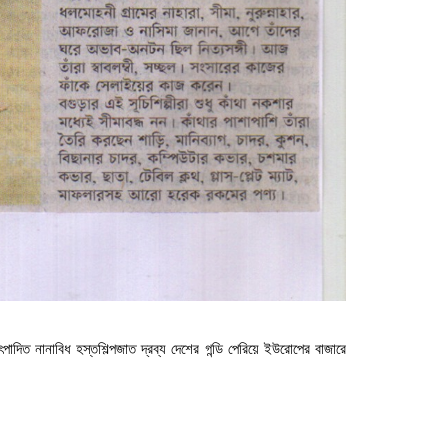
িত নানাবিধ হস্তশিল্পজাত দ্রব্য দেশের গন্ডি পেরিয়ে ইউরোপের বাজারে 