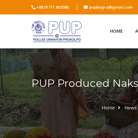
+88 01711 802080
pupbogra@gmail.com
HOME
PUP Produced Naksh
Home
News