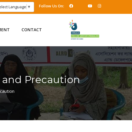
Follow Us On:
elect Language
▼
MENT
CONTACT
y and Precaution
caution