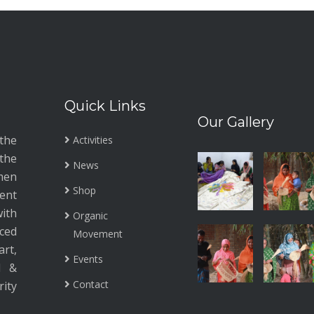
Quick Links
Our Gallery
the
Activities
the
News
men
Shop
ment
ith
Organic
ced
Movement
rt,
Events
l &
Contact
ity