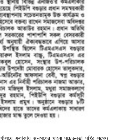
ালয়ে এলাকায় জনগণের মাঝে সচেতনতা সৃষ্টির লক্ষ্যে