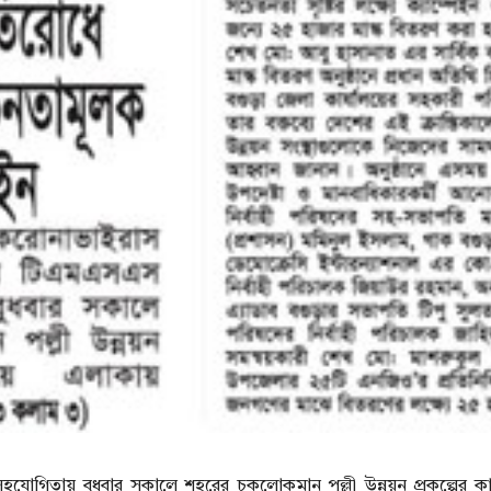
িতায় বুধবার সকালে শহরের চকলোকমান পল্লী উন্নয়ন প্রকল্পের কার্য