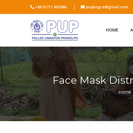
+88 01711 802080
pupbogra@gmail.com
HOME
Face Mask Distr
Home