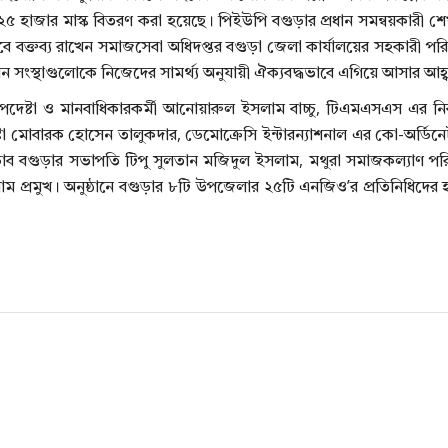
ে ২৫ হাজার মাস্ক বিতরণ করা হয়েছে। পিইউপি বগুড়ার প্রধান সমন্বয়কারী শ
হিসেবে বক্তব্য রাখেন সমাজসেবা অধিদপ্তর বগুড়া জেলা কার্যালয়ের সহকারী
ন সংস্থাগুলোকে নিজেদের সামর্থ্য অনুযায়ী ঐক্যবদ্ধভাবে এগিয়ে আসার আহ্
দেষ্টা ও মানবাধিকারকর্মী আনোয়ারুল ইসলাম বাচ্চু, টিএমএসএস এর নির
া মোবারক হোসেন তালুকদার, ডেমোক্রেসি ইন্টারন্যাশনাল এর কো-অর্ডিনেটর
াডাব বগুড়ার সভাপতি টিপু সুলতান মজিদুল ইসলাম, মথুরা সমাজকল্যাণ পরি
লাম প্রমুখ। অনুষ্ঠানে বগুড়ার ৮টি উপজেলার ২৫টি এনজিও’র প্রতিনিধিদে